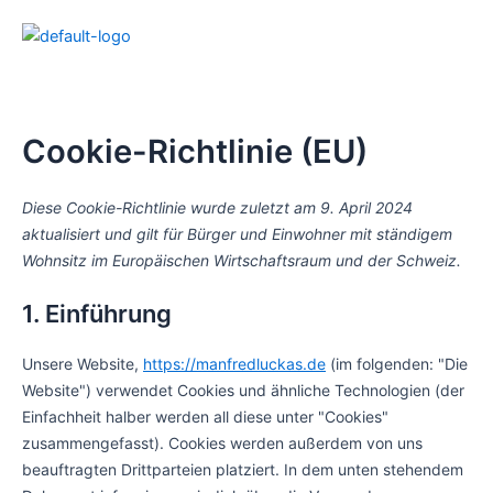
Consent
Consent
Consent
Zum
to
to
to
Inhalt
service
service
service
springen
google-
google-
sonstiges
fonts
recaptcha
Cookie-Richtlinie (EU)
Diese Cookie-Richtlinie wurde zuletzt am 9. April 2024
aktualisiert und gilt für Bürger und Einwohner mit ständigem
Wohnsitz im Europäischen Wirtschaftsraum und der Schweiz.
1. Einführung
Unsere Website,
https://manfredluckas.de
(im folgenden: "Die
Website") verwendet Cookies und ähnliche Technologien (der
Einfachheit halber werden all diese unter "Cookies"
zusammengefasst). Cookies werden außerdem von uns
beauftragten Drittparteien platziert. In dem unten stehendem