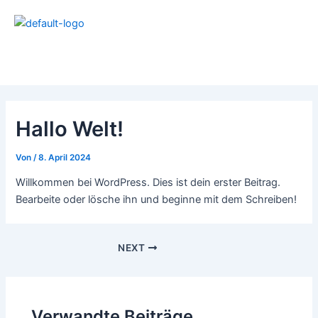
Zum
Post
Inhalt
navigation
springen
Hallo Welt!
Von
/
8. April 2024
Willkommen bei WordPress. Dies ist dein erster Beitrag.
Bearbeite oder lösche ihn und beginne mit dem Schreiben!
NEXT
Verwandte Beiträge